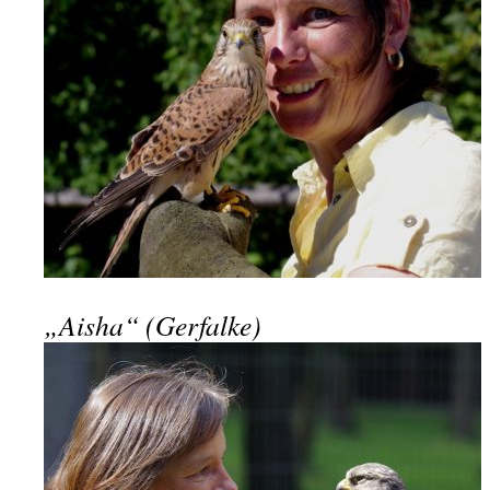
„Aisha“ (Gerfalke)