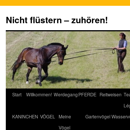
Nicht flüstern – zuhören!
Zum
Start
Willkommen!
Werdegang
PFERDE
Reitweisen
Te
Inhalt
Lé
springen
KANINCHEN
VÖGEL
Meine
Gartenvögel
Wasserv
Vögel