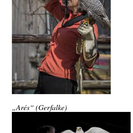
„Arés“ (Gerfalke)