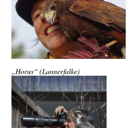
„Horus“ (Lannerfalke)