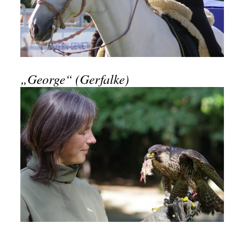
„George“ (Gerfalke)