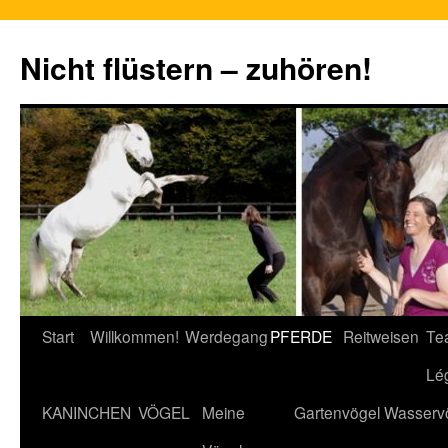
Nicht flüstern – zuhören!
Zum
Start
Willkommen!
Werdegang
PFERDE
Reitweisen
Te
Inhalt
Lé
springen
KANINCHEN
VÖGEL
Meine
Gartenvögel
Wasserv