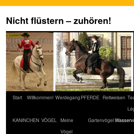
Nicht flüstern – zuhören!
Zum
Start
Willkommen!
Werdegang
PFERDE
Reitweisen
Te
Inhalt
Lé
springen
KANINCHEN
VÖGEL
Meine
Gartenvögel
Wasserv
Vögel