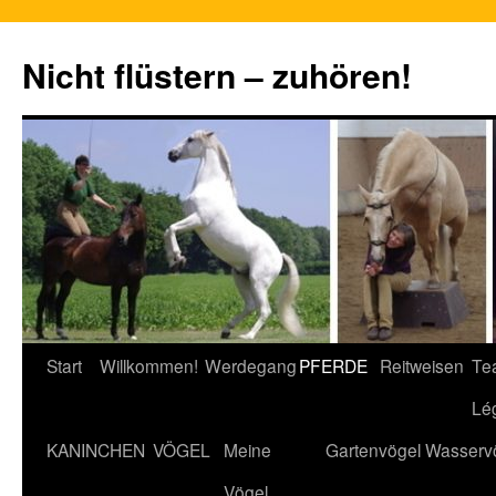
Nicht flüstern – zuhören!
Zum
Start
Willkommen!
Werdegang
PFERDE
Reitweisen
Te
Inhalt
Lé
springen
KANINCHEN
VÖGEL
Meine
Gartenvögel
Wasserv
Vögel