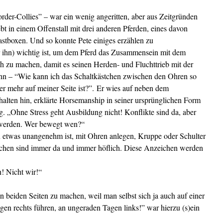
rder-Collies” – war ein wenig angeritten, aber aus Zeitgründen
ebt in einem Offenstall mit drei anderen Pferden, eines davon
astboxen. Und so konnte Pete einiges erzählen zu
r ihn) wichtig ist, um dem Pferd das Zusammensein mit dem
zu machen, damit es seinen Herden- und Fluchttrieb mit der
ann – “Wie kann ich das Schaltkästchen zwischen den Ohren so
r mehr auf meiner Seite ist?”. Er wies auf neben dem
halten hin, erklärte Horsemanship in seiner ursprünglichen Form
ng. „Ohne Stress geht Ausbildung nicht! Konflikte sind da, aber
 werden. Wer bewegt wen?“
n etwas unangenehm ist, mit Ohren anlegen, Kruppe oder Schulter
ichen sind immer da und immer höflich. Diese Anzeichen werden
n! Nicht wir!“
on beiden Seiten zu machen, weil man selbst sich ja auch auf einer
agen rechts führen, an ungeraden Tagen links!” war hierzu (s)ein