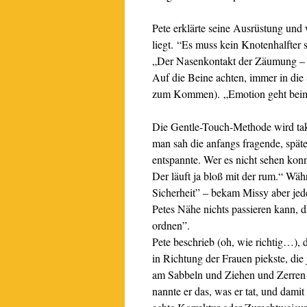
Pete erklärte seine Ausrüstung un
liegt.
“Es muss kein Knotenhalfter 
„Der Nasenkontakt der Zäumung – eg
Auf die Beine achten, immer in di
zum Kommen). „Emotion geht beim P
Die Gentle-Touch-Methode wird takt
man sah die anfangs fragende, spät
entspannte. Wer es nicht sehen konn
Der läuft ja bloß mit der rum.“ Wäh
Sicherheit” – bekam Missy aber jeder
Petes Nähe nichts passieren kann, da
ordnen”.
Pete beschrieb (oh, wie richtig…),
in Richtung der Frauen piekste, die
am Sabbeln und Ziehen und Zerren 
nannte er das, was er tat, und dami