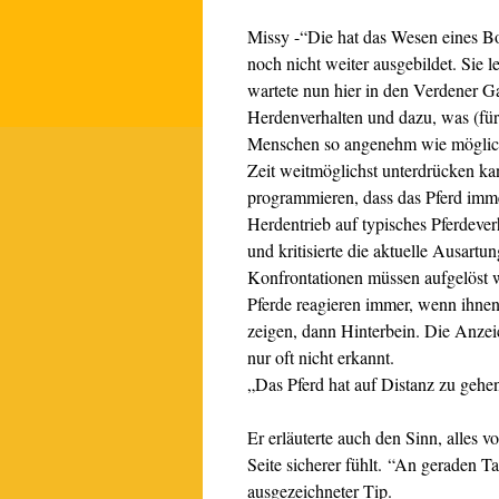
Missy -“Die hat das Wesen eines Bo
noch nicht weiter ausgebildet. Sie l
wartete nun hier in den Verdener G
Herdenverhalten und dazu, was (fü
Menschen so angenehm wie möglich 
Zeit weitmöglichst unterdrücken k
programmieren, dass das Pferd imme
Herdentrieb auf typisches Pferdever
und kritisierte die aktuelle Ausartu
Konfrontationen müssen aufgelöst
Pferde reagieren immer, wenn ihne
zeigen, dann Hinterbein. Die Anze
nur oft nicht erkannt.
„Das Pferd hat auf Distanz zu gehe
Er erläuterte auch den Sinn, alles v
Seite sicherer fühlt. “An geraden T
ausgezeichneter Tip.