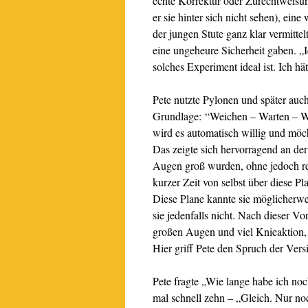
echte Korrektur oder Zurechtweisun
er sie hinter sich nicht sehen), ei
der jungen Stute ganz klar vermittel
eine ungeheure Sicherheit gaben. „Ic
solches Experiment ideal ist. Ich hä
Pete nutzte Pylonen und später auch
Grundlage: “Weichen – Warten – Wil
wird es automatisch willig und mö
Das zeigte sich hervorragend an der
Augen groß wurden, ohne jedoch rech
kurzer Zeit von selbst über diese Pl
Diese Plane kannte sie möglicherwe
sie jedenfalls nicht. Nach dieser Vo
großen Augen und viel Knieaktion, 
Hier griff Pete den Spruch der Vers
Pete fragte „Wie lange habe ich noc
mal schnell zehn – „Gleich. Nur n