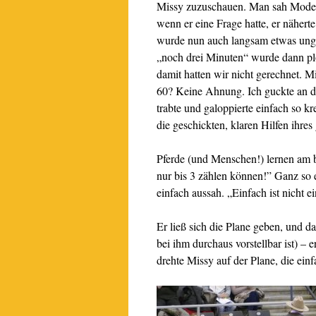
Missy zuzuschauen. Man sah Modera
wenn er eine Frage hatte, er nähert
wurde nun auch langsam etwas unged
„noch drei Minuten“ wurde dann plö
damit hatten wir nicht gerechnet. M
60? Keine Ahnung. Ich guckte an d
trabte und galoppierte einfach so k
die geschickten, klaren Hilfen ihre
Pferde (und Menschen!) lernen am 
nur bis 3 zählen können!” Ganz so e
einfach aussah. „Einfach ist nicht e
Er ließ sich die Plane geben, und d
bei ihm durchaus vorstellbar ist) – er
drehte Missy auf der Plane, die ei