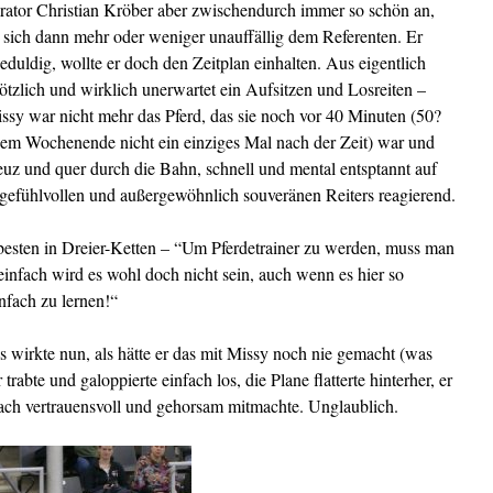
tor Christian Kröber aber zwischendurch immer so schön an,
e sich dann mehr oder weniger unauffällig dem Referenten. Er
uldig, wollte er doch den Zeitplan einhalten. Aus eigentlich
tzlich und wirklich unerwartet ein Aufsitzen und Losreiten –
issy war nicht mehr das Pferd, das sie noch vor 40 Minuten (50?
em Wochenende nicht ein einziges Mal nach der Zeit) war und
reuz und quer durch die Bahn, schnell und mental entsptannt auf
s gefühlvollen und außergewöhnlich souveränen Reiters reagierend.
besten in Dreier-Ketten – “Um Pferdetrainer zu werden, muss man
infach wird es wohl doch nicht sein, auch wenn es hier so
infach zu lernen!“
as wirkte nun, als hätte er das mit Missy noch nie gemacht (was
 trabte und galoppierte einfach los, die Plane flatterte hinterher, er
nfach vertrauensvoll und gehorsam mitmachte. Unglaublich.