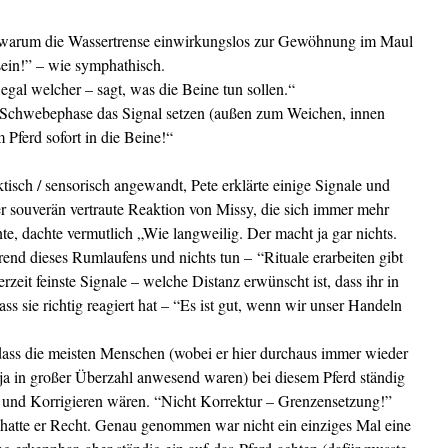
d warum die Wassertrense einwirkungslos zur Gewöhnung im Maul
sein!” – wie symphathisch.
al welcher – sagt, was die Beine tun sollen.“
e Schwebephase das Signal setzen (außen zum Weichen, innen
ferd sofort in die Beine!“
isch / sensorisch angewandt, Pete erklärte einige Signale und
er souverän vertraute Reaktion von Missy, die sich immer mehr
te, dachte vermutlich „Wie langweilig. Der macht ja gar nichts.
rend dieses Rumlaufens und nichts tun – “Rituale erarbeiten gibt
zeit feinste Signale – welche Distanz erwünscht ist, dass ihr in
ss sie richtig reagiert hat – “Es ist gut, wenn wir unser Handeln
 dass die meisten Menschen (wobei er hier durchaus immer wieder
 ja in großer Überzahl anwesend waren) bei diesem Pferd ständig
und Korrigieren wären. “Nicht Korrektur – Grenzensetzung!”
t hatte er Recht. Genau genommen war nicht ein einziges Mal eine