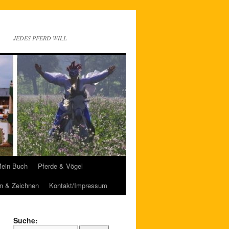
JEDES PFERD WILL
ein Buch
Pferde & Vögel
n & Zeichnen
Kontakt/Impressum
Suche: