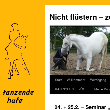
Nicht flüstern – 
Start
Willkommen!
Werdegang
Zum
KANINCHEN
VÖGEL
Meine Vög
Inhalt
springen
24. + 25.2. – Seminar „