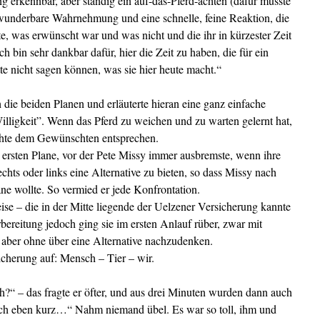
g erkennbar, aber ständig ein auf-das-Pferd-achten (dafür musste
ne wunderbare Wahrnehmung und eine schnelle, feine Reaktion, die
te, was erwünscht war und was nicht und die ihr in kürzester Zeit
h bin sehr dankbar dafür, hier die Zeit zu haben, die für ein
tte nicht sagen können, was sie hier heute macht.“
 die beiden Planen und erläuterte hieran eine ganz einfache
ligkeit”. Wenn das Pferd zu weichen und zu warten gelernt hat,
chte dem Gewünschten entsprechen.
 ersten Plane, vor der Pete Missy immer ausbremste, wenn ihre
ts oder links eine Alternative zu bieten, so dass Missy nach
ane wollte. So vermied er jede Konfrontation.
ise – die in der Mitte liegende der Uelzener Versicherung kannte
rbereitung jedoch ging sie im ersten Anlauf rüber, zwar mit
aber ohne über eine Alternative nachzudenken.
icherung auf: Mensch – Tier – wir.
h?“ – das fragte er öfter, und aus drei Minuten wurden dann auch
och eben kurz…“ Nahm niemand übel. Es war so toll, ihm und