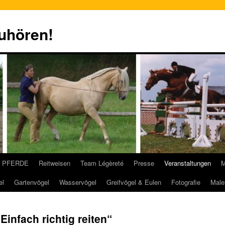
zuhören!
PFERDE
Reitweisen
Team Légèreté
Presse
Veranstaltungen
M
el
Gartenvögel
Wasservögel
Greifvögel & Eulen
Fotografie
Male
Einfach richtig reiten“