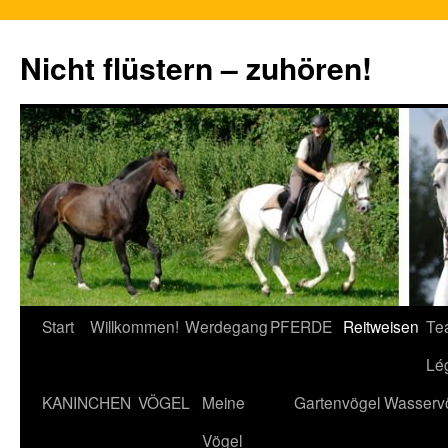
Nicht flüstern – zuhören!
Zum
Start
Willkommen!
Werdegang
PFERDE
Reitweisen
Te
Inhalt
Lé
springen
KANINCHEN
VÖGEL
Meine
Gartenvögel
Wasserv
Vögel