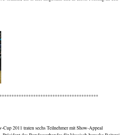
*****************************************
w-Cup 2011 traten sechs Teilnehmer mit Show-Appeal
, Präsident des Bundesverbandes für klassisch-barocke Reiterei