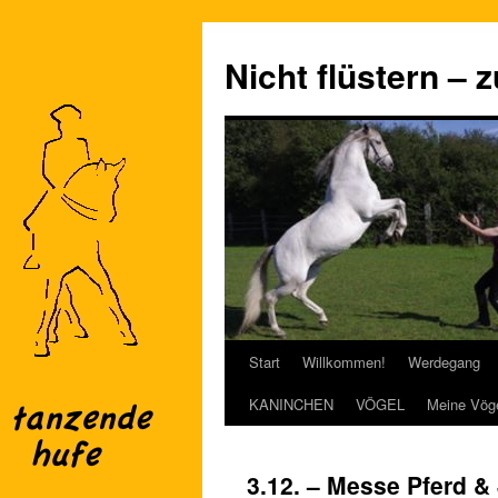
Nicht flüstern – 
Start
Willkommen!
Werdegang
Zum
KANINCHEN
VÖGEL
Meine Vög
Inhalt
springen
3.12. – Messe Pferd 