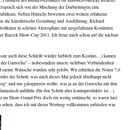
ersprach sich von der Mischung der Darbietungen eine
Publikum.
Neben Hinrichs bewerten zwei weitere erfahrene
ie die künstlerische Gestaltung und Ausführung. Richard
 Reitkunst in schöner Atmosphäre mit ausgefallenen Kostümen
er Barock-Show-Cup 2011. Ich freue mich schon auf die nächste
passte auch diese Schleife wieder farblich zum Kostüm…) kamen
 der Garrocha“ – insbesondere unsere sichtbare Verbundenheit
 meine Wünsche wurden sehr gelobt. Wir erhielten die Noten 7,0
ider der Schritt, was mich dieses Mal jedoch überhaupt nicht
„zog“ und nur galoppieren wollte, was ja an der Garrocha mit ihm
fantastisch anfühlte (für den Schritt aber kontraproduktiv ist…).
tz im Show-Grand-Prix doch ein wenig enttäuscht, so waren hier
 sehen, dass ich mit dieser Wertung vollkommen zufrieden war.