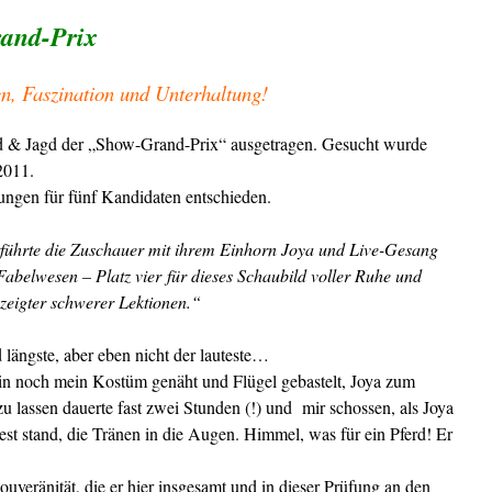
and-Prix
n, Faszination und Unterhaltung!
d & Jagd der „Show-Grand-Prix“ ausgetragen. Gesucht wurde
2011.
ungen für fünf Kandidaten entschieden.
tführte die Zuschauer mit ihrem Einhorn Joya und Live-Gesang
 Fabelwesen – Platz vier für dieses Schaubild voller Ruhe und
ezeigter schwerer Lektionen.“
längste, aber eben nicht der lauteste…
nein noch mein Kostüm genäht und Flügel gebastelt, Joya zum
 lassen dauerte fast zwei Stunden (!) und mir schossen, als Joya
st stand, die Tränen in die Augen. Himmel, was für ein Pferd! Er
Souveränität, die er hier insgesamt und in dieser Prüfung an den