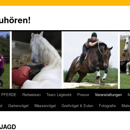
zuhören!
PFERDE
Reitweisen
Team Légèreté
Presse
Veranstaltungen
M
el
Gartenvögel
Wasservögel
Greifvögel & Eulen
Fotografie
Male
& JAGD