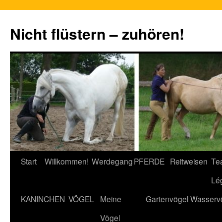
Nicht flüstern – zuhören!
Zum
Start
Willkommen!
Werdegang
PFERDE
Reitweisen
Te
Inhalt
Lé
springen
KANINCHEN
VÖGEL
Meine
Gartenvögel
Wasserv
Vögel