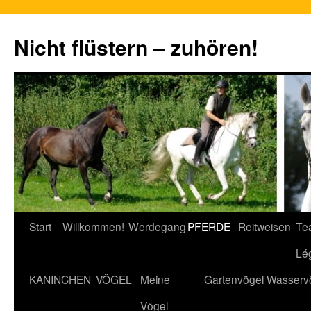
Nicht flüstern – zuhören!
Zum
Start
Willkommen!
Werdegang
PFERDE
Reitweisen
Te
Inhalt
Lé
springen
KANINCHEN
VÖGEL
Meine
Gartenvögel
Wasserv
Vögel