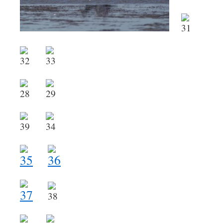
.
.
.
.
.
.