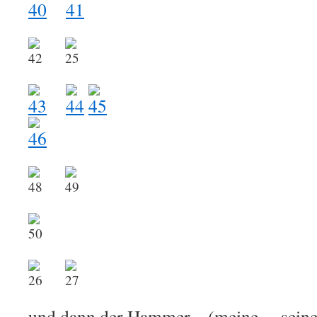
.
.
.
.
.
.
und dann der Hammer – (meine… seine