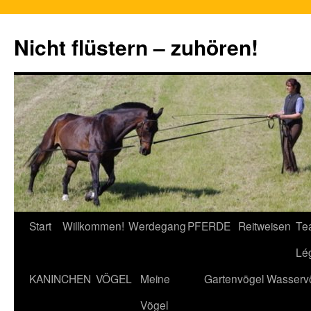
Nicht flüstern – zuhören!
Zum
Start
Willkommen!
Werdegang
PFERDE
Reitweisen
Te
Inhalt
Lé
springen
KANINCHEN
VÖGEL
Meine
Gartenvögel
Wasserv
Vögel