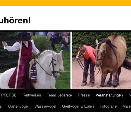
zuhören!
PFERDE
Reitweisen
Team Légèreté
Presse
Veranstaltungen
M
el
Gartenvögel
Wasservögel
Greifvögel & Eulen
Fotografie
Male