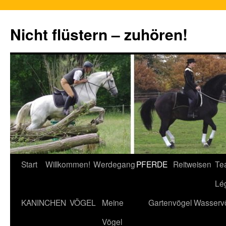
Nicht flüstern – zuhören!
Zum
Start
Willkommen!
Werdegang
PFERDE
Reitweisen
Te
Inhalt
Lé
springen
KANINCHEN
VÖGEL
Meine
Gartenvögel
Wasserv
Vögel