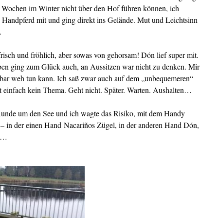
 Wochen im Winter nicht über den Hof führen können, ich
 Handpferd mit und ging direkt ins Gelände. Mut und Leichtsinn
.
risch und fröhlich, aber sowas von gehorsam! Dón lief super mit.
aben ging zum Glück auch, an Aussitzen war nicht zu denken. Mir
ssbar weh tun kann. Ich saß zwar auch auf dem „unbequemeren“
t einfach kein Thema. Geht nicht. Später. Warten. Aushalten…
e Runde um den See und ich wagte das Risiko, mit dem Handy
– in der einen Hand Nacariños Zügel, in der anderen Hand Dón,
dy…