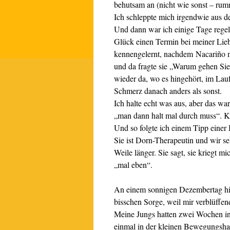
behutsam an (nicht wie sonst – ru
Ich schleppte mich irgendwie aus d
Und dann war ich einige Tage regel
Glück einen Termin bei meiner Liebli
kennengelernt, nachdem Nacariño mi
und da fragte sie „Warum gehen Sie
wieder da, wo es hingehört, im Lauf
Schmerz danach anders als sonst.
Ich halte echt was aus, aber das wa
„man dann halt mal durch muss“.
Und so folgte ich einem Tipp einer 
Sie ist Dorn-Therapeutin und wir 
Weile länger. Sie sagt, sie kriegt mi
„mal eben“.
An einem sonnigen Dezembertag hielt
bisschen Sorge, weil mir verblüffend
Meine Jungs hatten zwei Wochen in d
einmal in der kleinen Bewegungshal