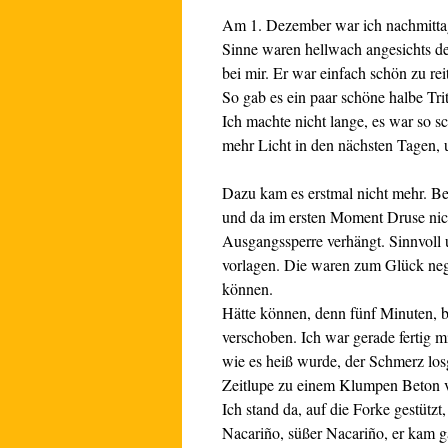
Am 1. Dezember war ich nachmittag
Sinne waren hellwach angesichts de
bei mir.
Er war einfach schön zu re
So gab es ein paar schöne halbe Tri
Ich machte nicht lange, es war so sc
mehr Licht in den nächsten Tagen, 
Dazu kam es erstmal nicht mehr. Be
und da im ersten Moment Druse nic
Ausgangssperre verhängt. Sinnvoll u
vorlagen. Die waren zum Glück nega
können.
Hätte können, denn fünf Minuten, b
verschoben. Ich war gerade fertig mi
wie es heiß wurde, der Schmerz los
Zeitlupe zu einem Klumpen Beton v
Ich stand da, auf die Forke gestützt
Nacariño, süßer Nacariño, er kam g