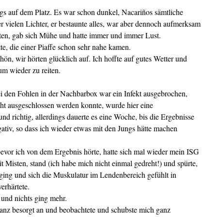
s auf dem Platz.
Es war schon dunkel, Nacariños sämtliche
r vielen Lichter, er bestaunte alles, war aber dennoch aufmerksam
iten, gab sich Mühe und hatte immer und immer Lust.
tte, die einer Piaffe schon sehr nahe kamen.
hön, wir hörten glücklich auf. Ich hoffte auf gutes Wetter und
um wieder zu reiten.
i den Fohlen in der Nachbarbox war ein Infekt ausgebrochen,
ht ausgeschlossen werden konnte, wurde hier eine
nd richtig, allerdings dauerte es eine Woche, bis die Ergebnisse
tiv, so dass ich wieder etwas mit den Jungs hätte machen
evor ich von dem Ergebnis hörte, hatte sich mal wieder mein ISG
t Misten, stand (ich habe mich nicht einmal gedreht!) und spürte,
ging und sich die Muskulatur im Lendenbereich gefühlt in
erhärtete.
, und nichts ging mehr.
anz besorgt an und beobachtete und schubste mich ganz