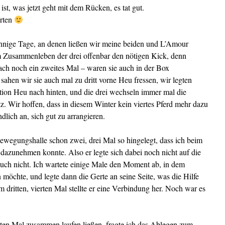
st, was jetzt geht mit dem Rücken, es tat gut.
arten
onnige Tage, an denen ließen wir meine beiden und L’Amour
 Zusammenleben der drei offenbar den nötigen Kick, denn
ch noch ein zweites Mal – waren sie auch in der Box
sahen wir sie auch mal zu dritt vorne Heu fressen, wir legten
tion Heu nach hinten, und die drei wechseln immer mal die
atz. Wir hoffen, dass in diesem Winter kein viertes Pferd mehr dazu
dlich an, sich gut zu arrangieren.
Bewegungshalle schon zwei, drei Mal so hingelegt, dass ich beim
 dazunehmen konnte. Also er legte sich dabei noch nicht auf die
r auch nicht. Ich wartete einige Male den Moment ab, in dem
n möchte, und legte dann die Gerte an seine Seite, was die Hilfe
dritten, vierten Mal stellte er eine Verbindung her. Noch war es
sten Mal zusammen laufen ließen, fragte ich das Ablegen zum