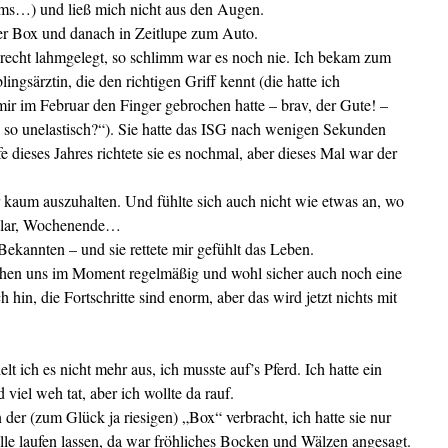
mms…) und ließ mich nicht aus den Augen.
er Box und danach in Zeitlupe zum Auto.
recht lahmgelegt, so schlimm war es noch nie. Ich bekam zum
ngsärztin, die den richtigen Griff kennt (die hatte ich
r im Februar den Finger gebrochen hatte – brav, der Gute! –
 so unelastisch?“). Sie hatte das ISG nach wenigen Sekunden
e dieses Jahres richtete sie es nochmal, aber dieses Mal war der
r kaum auszuhalten. Und fühlte sich auch nicht wie etwas an, wo
 Klar, Wochenende…
Bekannten – und sie rettete mir gefühlt das Leben.
sehen uns im Moment regelmäßig und wohl sicher auch noch eine
ch hin, die Fortschritte sind enorm, aber das wird jetzt nichts mit
 ich es nicht mehr aus, ich musste auf’s Pferd. Ich hatte ein
 viel weh tat, aber ich wollte da rauf.
er (zum Glück ja riesigen) „Box“ verbracht, ich hatte sie nur
le laufen lassen, da war fröhliches Bocken und Wälzen angesagt.