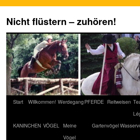
Nicht flüstern – zuhören!
Zum
Start
Willkommen!
Werdegang
PFERDE
Reitweisen
Te
Inhalt
Lé
springen
KANINCHEN
VÖGEL
Meine
Gartenvögel
Wasserv
Vögel