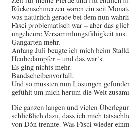
Zeit für meine Pferde und ritt endlich 
Rückenschmerzen waren ein seit Monaten
was natürlich gerade bei dem nun wahrl
Fàsci problematisch war – aber das glich
ungeheure Versammlungsfähigkeit aus. 
Gangarten mehr.
Anfang Juli beugte ich mich beim Stalld
Heubedampfer – und das war’s.
Es ging nichts mehr.
Bandscheibenvorfall.
Und so mussten nun Lösungen gefunde
gefühlt um mich herum die Welt zusam
Die ganzen langen und vielen Überlegu
schließlich dazu, dass ich mich tatsäch
von Dón trennte. Was Fàsci wieder einma