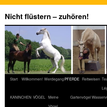
Nicht flüstern – zuhören!
Zum
Start
Willkommen!
Werdegang
PFERDE
Reitweisen
Te
Inhalt
Lé
springen
KANINCHEN
VÖGEL
Meine
Gartenvögel
Wasserv
Vögel