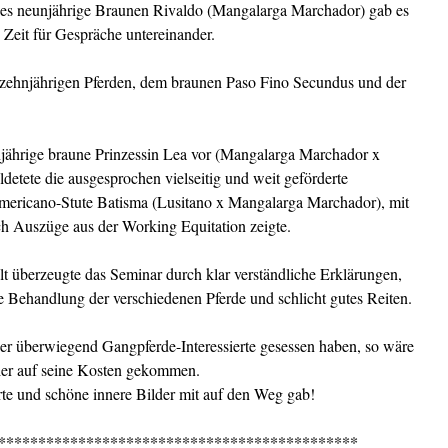
es neunjährige Braunen Rivaldo (Mangalarga Marchador) gab es
 Zeit für Gespräche untereinander.
erzehnjährigen Pferden, dem braunen Paso Fino Secundus und der
enjährige braune Prinzessin Lea vor (Mangalarga Marchador x
ldetete die ausgesprochen vielseitig und weit geförderte
americano-Stute Batisma (Lusitano x Mangalarga Marchador), mit
h Auszüge aus der Working Equitation zeigte.
lt überzeugte das Seminar durch klar verständliche Erklärungen,
lle Behandlung der verschiedenen Pferde und schlicht gutes Reiten.
er überwiegend Gangpferde-Interessierte gesessen haben, so wäre
hier auf seine Kosten gekommen.
rte und schöne innere Bilder mit auf den Weg gab!
*********************************************