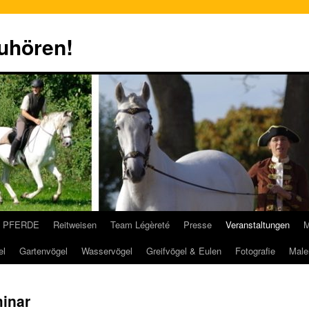
zuhören!
PFERDE
Reitweisen
Team Légèreté
Presse
Veranstaltungen
M
el
Gartenvögel
Wasservögel
Greifvögel & Eulen
Fotografie
Male
minar