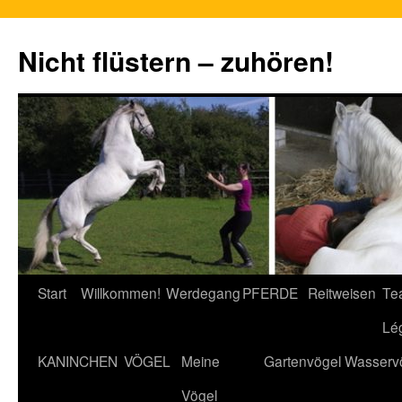
Nicht flüstern – zuhören!
Zum
Start
Willkommen!
Werdegang
PFERDE
Reitweisen
Te
Inhalt
Lé
springen
KANINCHEN
VÖGEL
Meine
Gartenvögel
Wasserv
Vögel