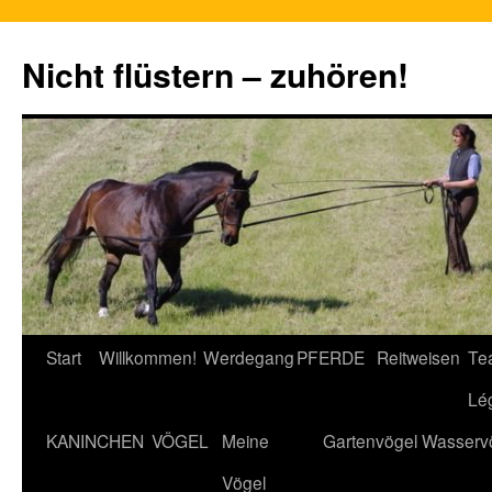
Nicht flüstern – zuhören!
Zum
Start
Willkommen!
Werdegang
PFERDE
Reitweisen
Te
Inhalt
Lé
springen
KANINCHEN
VÖGEL
Meine
Gartenvögel
Wasserv
Vögel