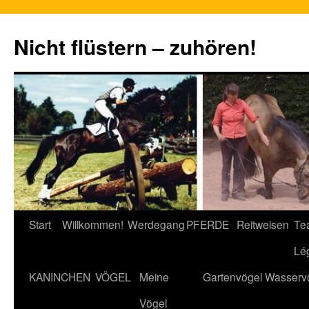
Nicht flüstern – zuhören!
Zum
Start
Willkommen!
Werdegang
PFERDE
Reitweisen
Te
Inhalt
Lé
springen
KANINCHEN
VÖGEL
Meine
Gartenvögel
Wasserv
Vögel