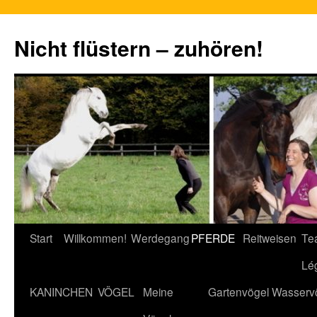
Nicht flüstern – zuhören!
Zum
Start
Willkommen!
Werdegang
PFERDE
Reitweisen
Te
Inhalt
Lé
springen
KANINCHEN
VÖGEL
Meine
Gartenvögel
Wasserv