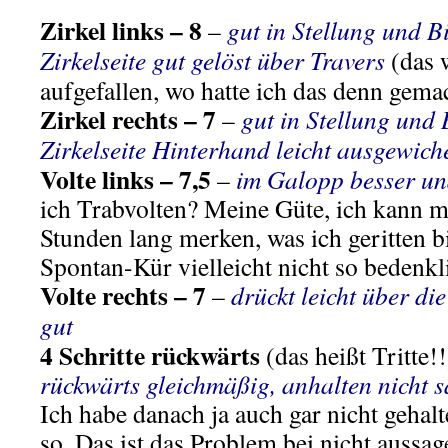
Zirkel links
– 8
–
gut in Stellung und B
Zirkelseite gut gelöst über Travers
(das w
aufgefallen, wo hatte ich das denn gem
Zirkel rechts – 7
–
gut in Stellung und 
Zirkelseite Hinterhand leicht ausgewich
Volte links – 7,5
–
im Galopp besser un
ich Trabvolten? Meine Güte, ich kann m
Stunden lang merken, was ich geritten b
Spontan-Kür vielleicht nicht so bedenk
Volte rechts – 7
–
drückt leicht über di
gut
4 Schritte rückwärts
(das heißt Tritte!
rückwärts gleichmäßig, anhalten nicht 
Ich habe danach ja auch gar nicht gehalte
so. Das ist das Problem bei nicht aussag