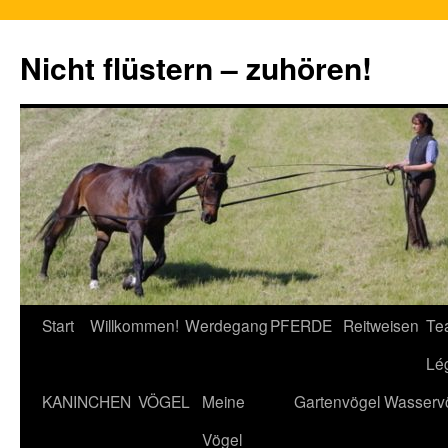
Nicht flüstern – zuhören!
Zum
Start
Willkommen!
Werdegang
PFERDE
Reitweisen
Te
Inhalt
Lé
springen
KANINCHEN
VÖGEL
Meine
Gartenvögel
Wasserv
Vögel