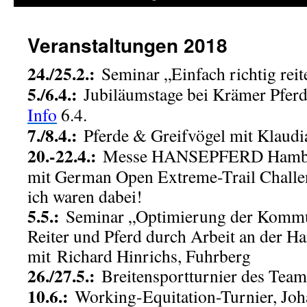
Veranstaltungen 2018
24./25.2.:
Seminar „Einfach richtig rei
5./6.4.:
Jubiläumstage bei Krämer Pfer
Info
6.4.
7./8.4.:
Pferde & Greifvögel mit Klau
20.-22.4.:
Messe HANSEPFERD Hamb
mit German Open Extreme-Trail Chall
ich waren dabei!
5.5.:
Seminar „Optimierung der Kommu
Reiter und Pferd durch Arbeit an der H
mit Richard Hinrichs, Fuhrberg
26./27.5.:
Breitensportturnier des Team
10.6.:
Working-Equitation-Turnier, Joh