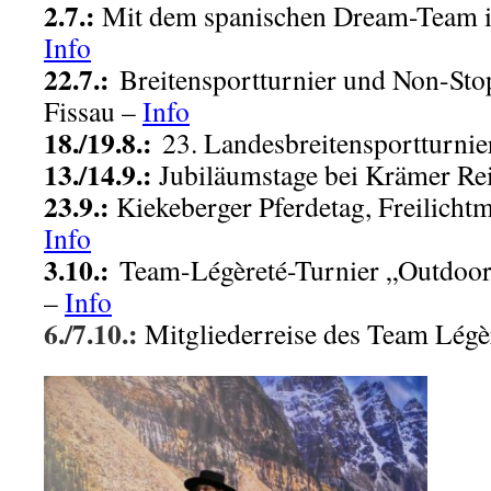
2.7.:
Mit dem spanischen Dream-Team in
Info
22.7.:
Breitensportturnier und Non-Sto
Fissau –
Info
18./19.8.:
23. Landesbreitensportturnie
13./14.9.:
Jubiläumstage bei Krämer Re
23.9.:
Kiekeberger Pferdetag, Freilich
Info
3.10.:
Team-Légèreté-Turnier „Outdoor
–
Info
6./7.10.:
Mitgliederreise des Team Légèr