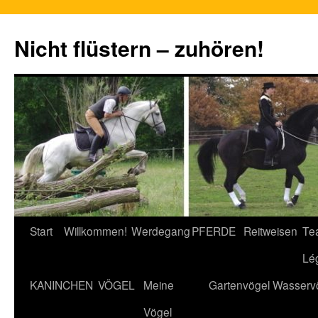
Nicht flüstern – zuhören!
Zum
Start
Willkommen!
Werdegang
PFERDE
Reitweisen
Te
Inhalt
Lé
springen
KANINCHEN
VÖGEL
Meine
Gartenvögel
Wasserv
Vögel