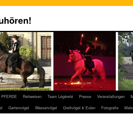
zuhören!
PFERDE
Reitweisen
Team Légèreté
Presse
Veranstaltungen
M
el
Gartenvögel
Wasservögel
Greifvögel & Eulen
Fotografie
Male