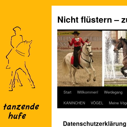
Nicht flüstern – 
Start
Willkommen!
Werdegang
Zum
KANINCHEN
VÖGEL
Meine Vög
Inhalt
springen
Datenschutzerklärung