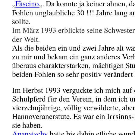
„
Fàscino
„. Da konnte ja keiner ahnen, d
Fohlen unglaubliche 30 !!! Jahre lang a
sollte.
Im März 1993 erblickte seine Schweste
der Welt.
Als die beiden ein und zwei Jahre alt war
zu mir und bekam ein ganz anderes Verh
überaus charakterstarken, mächtigen Stut
beiden Fohlen so sehr positiv verändert 
Im Herbst 1993 verguckte ich mich auf
Schulpferd für den Verein, in dem ich un
vierzehnjährige, völlig verwilderte, ab
Hannoveranerstute. Es war ein Irrsinns-
sie haben.
Apanatschy
hatte bis dahin etliche wun