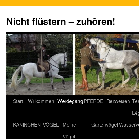
Nicht flüstern – zuhören!
Zum
Start
Willkommen!
Werdegang
PFERDE
Reitweisen
Te
Inhalt
Lé
springen
KANINCHEN
VÖGEL
Meine
Gartenvögel
Wasserv
Vögel