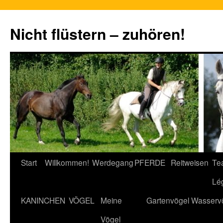
Nicht flüstern – zuhören!
Zum
Start
Willkommen!
Werdegang
PFERDE
Reitweisen
Te
Inhalt
Lé
springen
KANINCHEN
VÖGEL
Meine
Gartenvögel
Wasserv
Vögel