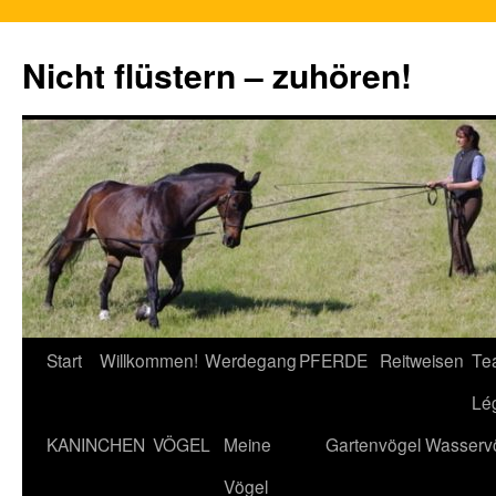
Nicht flüstern – zuhören!
Zum
Start
Willkommen!
Werdegang
PFERDE
Reitweisen
Te
Inhalt
Lé
springen
KANINCHEN
VÖGEL
Meine
Gartenvögel
Wasserv
Vögel