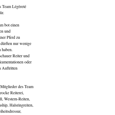
as Team Légèreté
ür.
m bot einen
sen und
tner Pferd zu
t dürften nur wenige
n haben.
schauer Reiter und
okumentationen oder
 Auftritten
e Mitglieder des Team
rocke Reiterei,
ll, Western-Reiten,
ship, Halsringreiten,
heitsdressur,