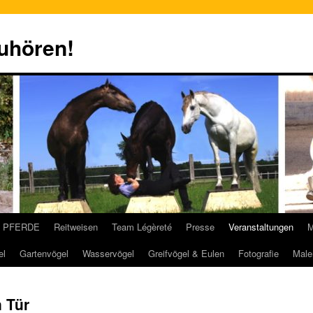
zuhören!
PFERDE
Reitweisen
Team Légèreté
Presse
Veranstaltungen
M
el
Gartenvögel
Wasservögel
Greifvögel & Eulen
Fotografie
Male
n Tür