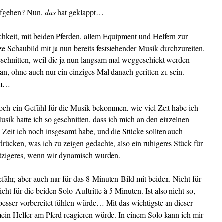
efgehen? Nun,
das
hat geklappt…
chkeit, mit beiden Pferden, allem Equipment und Helfern zur
e Schaubild mit ja nun bereits feststehender Musik durchzureiten.
eschnitten, weil die ja nun langsam mal weggeschickt werden
tan, ohne auch nur ein einziges Mal danach geritten zu sein.
um…
och ein Gefühl für die Musik bekommen, wie viel Zeit habe ich
usik hatte ich so geschnitten, dass ich mich an den einzelnen
l Zeit ich noch insgesamt habe, und die Stücke sollten auch
rücken, was ich zu zeigen gedachte, also ein ruhigeres Stück für
fetzigeres, wenn wir dynamisch wurden.
ähr, aber auch nur für das 8-Minuten-Bild mit beiden. Nicht für
t für die beiden Solo-Auftritte à 5 Minuten. Ist also nicht so,
 besser vorbereitet fühlen würde… Mit das wichtigste an dieser
mein Helfer am Pferd reagieren würde. In einem Solo kann ich mir