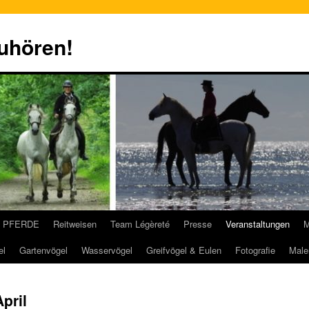
zuhören!
PFERDE
Reitweisen
Team Légèreté
Presse
Veranstaltungen
M
el
Gartenvögel
Wasservögel
Greifvögel & Eulen
Fotografie
Male
pril