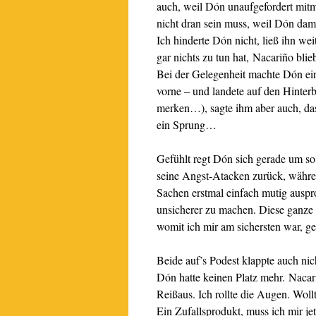
auch, weil Dón unaufgefordert mit
nicht dran sein muss, weil Dón dami
Ich hinderte Dón nicht, ließ ihn we
gar nichts zu tun hat, Nacariño bli
Bei der Gelegenheit machte Dón ei
vorne – und landete auf den Hinterb
merken…), sagte ihm aber auch, das
ein Sprung…
Gefühlt regt Dón sich gerade um so 
seine Angst-Atacken zurück, währe
Sachen erstmal einfach mutig auspro
unsicherer zu machen. Diese ganze
womit ich mir am sichersten war, g
Beide auf’s Podest klappte auch ni
Dón hatte keinen Platz mehr. Nacar
Reißaus. Ich rollte die Augen. Wollt
Ein Zufallsprodukt, muss ich mir je