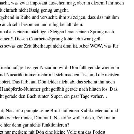
macht, was zwar imposant aussehen mag, aber in diesem Jahr noch
t einfach nicht lässig genug umgeht.
itgehend in Ruhe und versuchte ihm zu zeigen, dass das mit ihm
eb auch sehr besonnen und ruhig bei all‘ dem.
nmal aus einem mächtigen Steigen heraus einen Sprung nach
einen!! Diesen Courbette-Sprung lobte ich zwar (geil,
s sowas zur Zeit überhaupt nicht dran ist. Aber WOW, was für
mehr auf, je lässiger Nacariño wird. Dón fällt gerade wieder in
nd Nacariño immer mehr mit sich machen lässt und die meisten
biert. Das färbt auf Dón leider nicht ab, das scheint ihn noch
 Handpferde-Nummer geht gefühlt gerade nach hinten los. Das,
eht gerade den Bach runter. Super, ein paar Tage vorher…
cht, Nacariño pumpte seine Brust auf einen Kubikmeter auf und
iño wieder runter, Dón rauf, Nacariño wollte dazu, Dón nahm
e hier denn gar nichts funktionieren?
tzt nur merken: mit Dón eine kleine Volte um das Podest