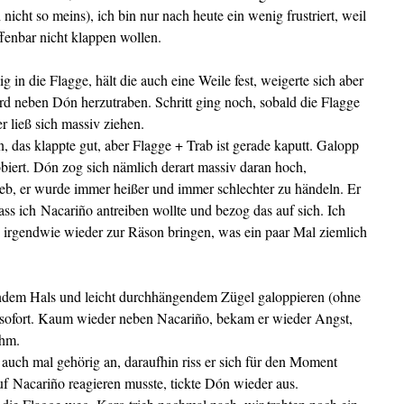
h nicht so meins), ich bin nur nach heute ein wenig frustriert, weil
enbar nicht klappen wollen.
g in die Flagge, hält die auch eine Weile fest, weigerte sich aber
d neben Dón herzutraben. Schritt ging noch, sobald die Flagge
r ließ sich massiv ziehen.
n, das klappte gut, aber Flagge + Trab ist gerade kaputt. Galopp
robiert. Dón zog sich nämlich derart massiv daran hoch,
ieb, er wurde immer heißer und immer schlechter zu händeln. Er
ass ich Nacariño antreiben wollte und bezog das auf sich. Ich
 irgendwie wieder zur Räson bringen, was ein paar Mal ziemlich
rundem Hals und leicht durchhängendem Zügel galoppieren (ohne
h sofort. Kaum wieder neben Nacariño, bekam er wieder Angst,
ahm.
uch mal gehörig an, daraufhin riss er sich für den
Moment
 Nacariño reagieren musste, tickte Dón wieder aus.