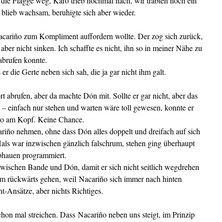
 die Flagge weg, Karo trieb nochmal nach, wir trabten noch ein
 blieb wachsam, beruhigte sich aber wieder.
acariño zum Kompliment auffordern wollte. Der zog sich zurück,
ber nicht sinken. Ich schaffte es nicht, ihn so in meiner Nähe zu
abrufen konnte.
 er die Gerte neben sich sah, die ja gar nicht ihm galt.
rt abrufen, aber da machte Dón mit. Sollte er gar nicht, aber das
 – einfach nur stehen und warten wäre toll gewesen, konnte er
aro am Kopf. Keine Chance.
ariño nehmen, ohne dass Dón alles doppelt und dreifach auf sich
Hals war inzwischen gänzlich falschrum, stehen ging überhaupt
Abhauen programmiert.
 zwischen Bande und Dón, damit er sich nicht seitlich wegdrehen
hm rückwärts gehen, weil Nacariño sich immer nach hinten
-Ansätze, aber nichts Richtiges.
hon mal streichen. Dass Nacariño neben uns steigt, im Prinzip