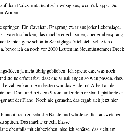
auf dem Podest mit. Sieht sehr witzig aus, wenn’s klappt. Die
iden Worten…
e springen. Ein Cavaletti. Er sprang zwar aus jeder Lebenslage,
 Cavaletti schicken, das machte er echt super, aber er übersprang
chte mich ganz schön in Schräglage. Vielleicht sollte ich das
sen, bevor ich da noch vor 2000 Leuten im Neumünsteraner Dreck
s-Ideen ja nicht übrig geblieben. Ich spielte das, was noch
d stellte erfreut fest, dass die Musiklängen so weit passen, dass
nd erzählen kann. Am besten war das Ende mit Arbeit an der
l mit Dón, und bei dem Strom, unter dem er stand, piaffierte er
gar auf der Plane! Noch nie gemacht, das ergab sich jetzt hier
r braucht noch zu sehr die Bande und würde seitlich ausweichen
 zu spüren. Das machte er echt klasse.
ane ebenfalls mit einbeziehen, also ich schätze, das sieht am