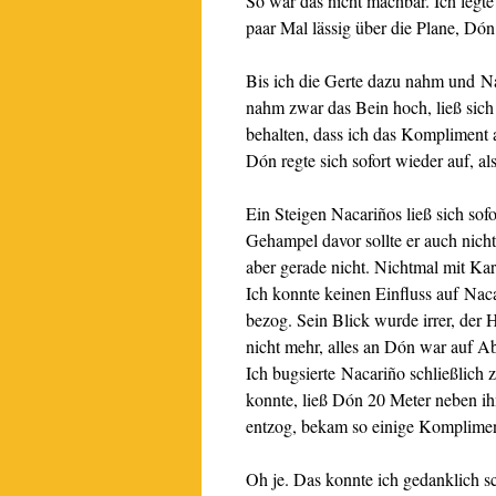
So war das nicht machbar. Ich legte
paar Mal lässig über die Plane, Dón
Bis ich die Gerte dazu nahm und N
nahm zwar das Bein hoch, ließ sich a
behalten, dass ich das Kompliment 
Dón regte sich sofort wieder auf, als
Ein Steigen Nacariños ließ sich sofo
Gehampel davor sollte er auch nicht
aber gerade nicht. Nichtmal mit K
Ich konnte keinen Einfluss auf Nac
bezog. Sein Blick wurde irrer, der 
nicht mehr, alles an Dón war auf 
Ich bugsierte Nacariño schließlich
konnte, ließ Dón 20 Meter neben i
entzog, bekam so einige Kompliment
Oh je. Das konnte ich gedanklich sc