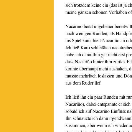
sich trotzdem keine ein (das ist ja e
meine ganzen schönen Vorhaben off
Nacariño beißt ungeheuer bereitwilli
nach wenigen Runden, als Handpfer
ins Spiel kam, hielt Nacariño an ode
Ich ließ Karo schließlich nachtreibe
habe ich daraufhin gar nicht erst p
dass Nacariño hinter ihm zurück bl
konnte überhaupt nicht aushalten, d
musste mehrfach loslassen und Dón
aus dem Ruder lief.
Ich ließ ihn ein paar Runden mit 
Nacariño), dabei entspannte er sic
sobald ich auf Nacariño Einfluss n
Ihn schnauzte ich dann irgendwann a
zusammen, aber wenn ich wieder auf