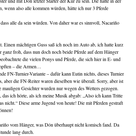
er und mit Dón letzter Starter der Kür zu sein. Die hatte in der
, wenn also alle kommen würden, hätte ich nur 3 Pferde
dass alle da sein würden. Von daher war es sinnvoll, Nacariño
ut. Einen mächtigen Guss saß ich noch im Auto ab, ich hatte kurz
r ganz froh, dass nun doch noch beide Pferde auf dem Hänger
beobachtete die vielen Ponys und Pferde, die sich hier in E- und
mpften – die Armen…
de FN-Turnier-Variante – dafür kann Eutin nichts, dieses Turnier
, aber die FN-Reiter waren dieselben wie überall. Sorry, aber ist
ie mauligen Gesichter wurden nur wegen des Wetters gezogen.
as ich hörte, als ich meine Musik abgab: „Also ich kann Tritte
s nicht.“ Diese arme Jugend von heute! Die mit Pferden gestraft
können!
cariño vom Hänger, was Dón überhaupt nicht komisch fand. Da
Stunde lang durch.