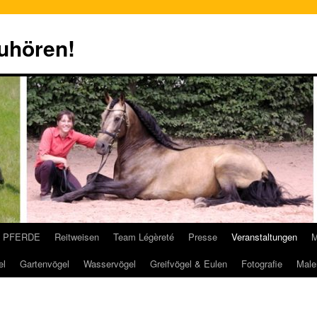
zuhören!
PFERDE
Reitweisen
Team Légèreté
Presse
Veranstaltungen
M
el
Gartenvögel
Wasservögel
Greifvögel & Eulen
Fotografie
Male