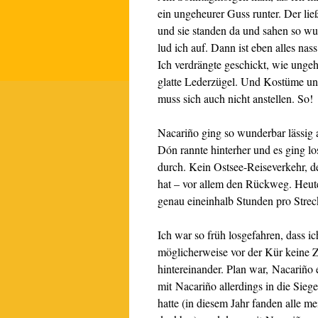
ein ungeheurer Guss runter. Der lie
und sie standen da und sahen so w
lud ich auf. Dann ist eben alles na
Ich verdrängte geschickt, wie ungeh
glatte Lederzügel. Und Kostüme un
muss sich auch nicht anstellen. So!
Nacariño ging so wunderbar lässig
Dón rannte hinterher und es ging lo
durch. Kein Ostsee-Reiseverkehr, de
hat – vor allem den Rückweg. Heute
genau eineinhalb Stunden pro Strec
Ich war so früh losgefahren, dass i
möglicherweise vor der Kür keine Z
hintereinander. Plan war, Nacariño 
mit Nacariño allerdings in die Sie
hatte (in diesem Jahr fanden alle m