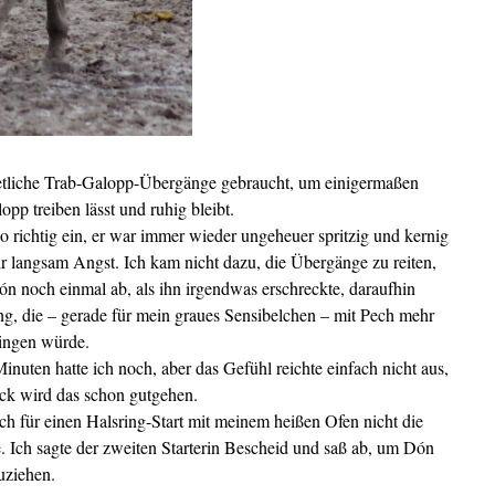
zt etliche Trab-Galopp-Übergänge gebraucht, um einigermaßen
opp treiben lässt und ruhig bleibt.
 so richtig ein, er war immer wieder ungeheuer spritzig und kernig
r langsam Angst. Ich kam nicht dazu, die Übergänge zu reiten,
ón noch einmal ab, als ihn irgendwas erschreckte, daraufhin
ng, die – gerade für mein graues Sensibelchen – mit Pech mehr
ringen würde.
Minuten hatte ich noch, aber das Gefühl reichte einfach nicht aus,
ck wird das schon gutgehen.
 für einen Halsring-Start mit meinem heißen Ofen nicht die
. Ich sagte der zweiten Starterin Bescheid und saß ab, um Dón
uziehen.