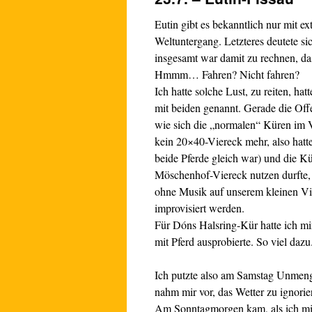
Eutin gibt es bekanntlich nur mit e
Weltuntergang. Letzteres deutete sic
insgesamt war damit zu rechnen, da
Hmmm… Fahren? Nicht fahren?
Ich hatte solche Lust, zu reiten, h
mit beiden genannt. Gerade die Off
wie sich die „normalen“ Küren im 
kein 20×40-Viereck mehr, also hatt
beide Pferde gleich war) und die Kü
Möschenhof-Viereck nutzen durfte, 
ohne Musik auf unserem kleinen Vie
improvisiert werden.
Für Dóns Halsring-Kür hatte ich mi
mit Pferd ausprobierte. So viel daz
Ich putzte also am Samstag Unmeng
nahm mir vor, das Wetter zu ignori
Am Sonntagmorgen kam, als ich mit E