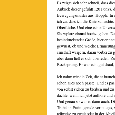
Es zeigte sich sehr schnell, dass d
Anblick dieser gefühlt 120 Ponys, 
Bewegungsmuster aus. Hoppla. In di
ich zu, dass ich die Knie zumachte. 
Oberfläche. Und eine echte Unvers
Showplatz einmal hochzugehen. Da d
beeindruckender Größe, hier erinnert
gewusst, ob und welche Erinnerung
ernsthaft weigern, daran vorbei zu 
aber dann ließ er sich überreden. Z
Bocksprung. Er war echt gut drauf, 
Ich nahm mir die Zeit, die er brauc
schon alles noch passte. Und es pass
von selbst stehen zu bleiben und zu
dachte, wenn ich jetzt aufhöre und 
Und genau so war es dann auch. Dies
Trubel in Eutin, gerade vormittags, 
teilweise zu zweit oder in der Abtei