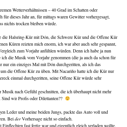
xtremen Wetterverhältnissen – 40 Grad im Schatten oder
h für dieses Jahr an, für mittags waren Gewitter vorhergesagt,
ss nichts trocken bleiben würde.
atte die Halsring-Kür mit Dón, die Schwere Kür und die Offene Kür
enen Küren reizten mich enorm, ich war aber auch sehr gespannt,
Vergleich zum Vorjahr anfühlen würden. Denn ich habe ja nun
e ich die Musik vom Vorjahr genommen (die ja auch da schon für
r nur ein einziges Mal mit Dón durchgeritten, als ich das
um die Offene Kür zu üben. Mit Nacariño hatte ich die Kür nur
reck einmal durchgeritten, seine Offene Kür würde sehr
r Musik nach Gefühl geschnitten, die ich überhaupt nicht mehr
u. Sind wir Profis oder Dilettanten??
en Leder und meine beiden Jungs, packte das Auto voll und
eren. Bei
der
Vorhersage nicht so einfach.
inflechten fast fertig war und eigentlich gleich verladen wollte,