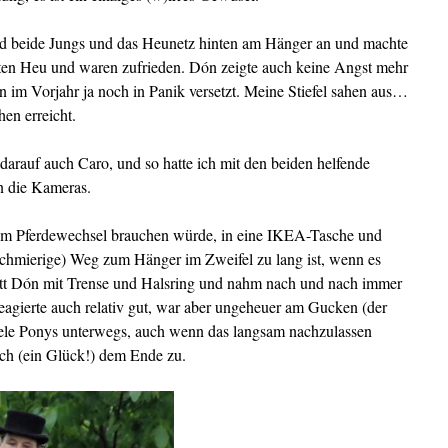
and beide Jungs und das Heunetz hinten am Hänger an und machte
lten Heu und waren zufrieden. Dón zeigte auch keine Angst mehr
n im Vorjahr ja noch in Panik versetzt. Meine Stiefel sahen aus…
en erreicht.
 darauf auch Caro, und so hatte ich mit den beiden helfende
 die Kameras.
 zum Pferdewechsel brauchen würde, in eine IKEA-Tasche und
 schmierige) Weg zum Hänger im Zweifel zu lang ist, wenn es
ch ritt Dón mit Trense und Halsring und nahm nach und nach immer
eagierte auch relativ gut, war aber ungeheuer am Gucken (der
ele Ponys unterwegs, auch wenn das langsam nachzulassen
ich (ein Glück!) dem Ende zu.