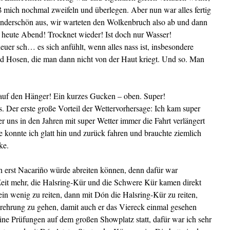
ß mich nochmal zweifeln und überlegen. Aber nun war alles fertig
underschön aus, wir warteten den Wolkenbruch also ab und dann
ss heute Abend! Trocknet wieder! Ist doch nur Wasser!
euer sch… es sich anfühlt, wenn alles nass ist, insbesondere
d Hosen, die man dann nicht von der Haut kriegt. Und so. Man
 auf den Hänger! Ein kurzes Gucken – oben. Super!
s. Der erste große Vorteil der Wettervorhersage: Ich kam super
r uns in den Jahren mit super Wetter immer die Fahrt verlängert
 konnte ich glatt hin und zurück fahren und brauchte ziemlich
ke.
ch erst Nacariño würde abreiten können, denn dafür war
eit mehr, die Halsring-Kür und die Schwere Kür kamen direkt
ein wenig zu reiten, dann mit Dón die Halsring-Kür zu reiten,
gerehrung zu gehen, damit auch er das Viereck einmal gesehen
eine Prüfungen auf dem großen Showplatz statt, dafür war ich sehr