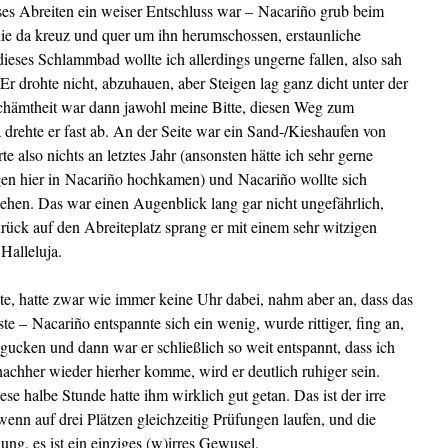
ieses Abreiten ein weiser Entschluss war – Nacariño grub beim
die da kreuz und quer um ihn herumschossen, erstaunliche
eses Schlammbad wollte ich allerdings ungerne fallen, also sah
Er drohte nicht, abzuhauen, aber Steigen lag ganz dicht unter der
chämtheit war dann jawohl meine Bitte, diesen Weg zum
rehte er fast ab. An der Seite war ein Sand-/Kieshaufen von
e also nichts an letztes Jahr (ansonsten hätte ich sehr gerne
en hier in Nacariño hochkamen) und Nacariño wollte sich
gehen. Das war einen Augenblick lang gar nicht ungefährlich,
urück auf den Abreiteplatz sprang er mit einem sehr witzigen
Halleluja.
hte, hatte zwar wie immer keine Uhr dabei, nahm aber an, dass das
te – Nacariño entspannte sich ein wenig, wurde rittiger, fing an,
 gucken und dann war er schließlich so weit entspannt, dass ich
nachher wieder hierher komme, wird er deutlich ruhiger sein.
e halbe Stunde hatte ihm wirklich gut getan. Das ist der irre
wenn auf drei Plätzen gleichzeitig Prüfungen laufen, und die
lung, es ist ein einziges (w)irres Gewusel.