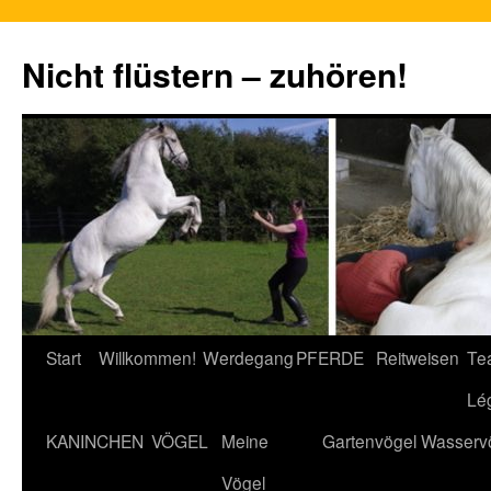
Nicht flüstern – zuhören!
Zum
Start
Willkommen!
Werdegang
PFERDE
Reitweisen
Te
Inhalt
Lé
springen
KANINCHEN
VÖGEL
Meine
Gartenvögel
Wasserv
Vögel