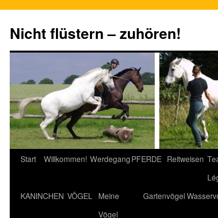
Nicht flüstern – zuhören!
Zum
Start
Willkommen!
Werdegang
PFERDE
Reitweisen
Te
Inhalt
Lé
springen
KANINCHEN
VÖGEL
Meine
Gartenvögel
Wasserv
Vögel