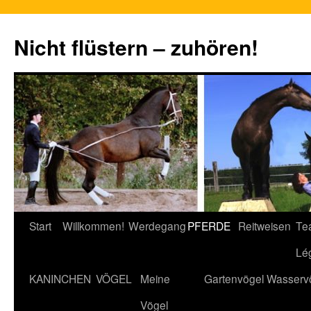
Nicht flüstern – zuhören!
Zum
Start
Willkommen!
Werdegang
PFERDE
Reitweisen
Te
Inhalt
Lé
springen
KANINCHEN
VÖGEL
Meine
Gartenvögel
Wasserv
Vögel