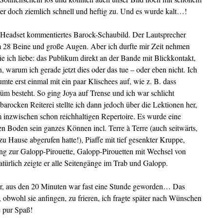
ber doch ziemlich schnell und heftig zu. Und es wurde kalt…!
it Headset kommentiertes Barock-Schaubild. Der Lautsprecher
m 28 Beine und große Augen. Aber ich durfte mir Zeit nehmen
die ich liebe: das Publikum direkt an der Bande mit Blickkontakt,
warum ich gerade jetzt dies oder das tue – oder eben nicht. Ich
te erst einmal mit ein paar Klischees auf, wie z. B. dass
m besteht. So ging Joya auf Trense und ich war schlicht
barocken Reiterei stellte ich dann jedoch über die Lektionen her,
m inzwischen schon reichhaltigen Repertoire. Es wurde eine
n Boden sein ganzes Können incl. Terre à Terre (auch seitwärts,
zu Hause abgerufen hatte!), Piaffe mit tief gesenkter Kruppe,
ang zur Galopp-Pirouette, Galopp-Pirouetten mit Wechsel von
atürlich zeigte er alle Seitengänge im Trab und Galopp.
her, aus den 20 Minuten war fast eine Stunde geworden… Das
 obwohl sie anfingen, zu frieren, ich fragte später nach Wünschen
e pur Spaß!