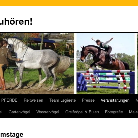
zuhören!
PFERDE
Reitweisen
Team Légèreté
Presse
Veranstaltungen
M
el
Gartenvögel
Wasservögel
Greifvögel & Eulen
Fotografie
Male
äumstage