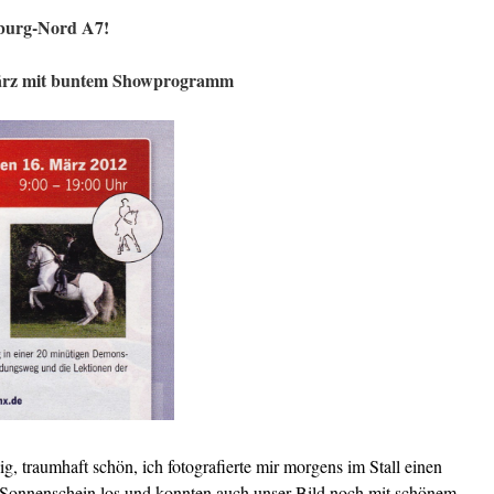
burg-Nord A7!
 März mit buntem Showprogramm
.
, traumhaft schön, ich fotografierte mir morgens im Stall einen
i Sonnenschein los und konnten auch unser Bild noch mit schönem