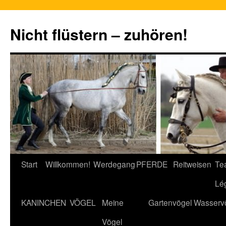
Nicht flüstern – zuhören!
Zum
Start
Willkommen!
Werdegang
PFERDE
Reitweisen
Te
Inhalt
Lé
springen
KANINCHEN
VÖGEL
Meine
Gartenvögel
Wasserv
Vögel