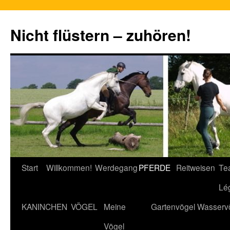
Nicht flüstern – zuhören!
Zum
Start
Willkommen!
Werdegang
PFERDE
Reitweisen
Te
Inhalt
Lé
springen
KANINCHEN
VÖGEL
Meine
Gartenvögel
Wasserv
Vögel