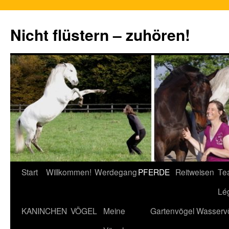
Nicht flüstern – zuhören!
Zum
Start
Willkommen!
Werdegang
PFERDE
Reitweisen
Te
Inhalt
Lé
springen
KANINCHEN
VÖGEL
Meine
Gartenvögel
Wasserv