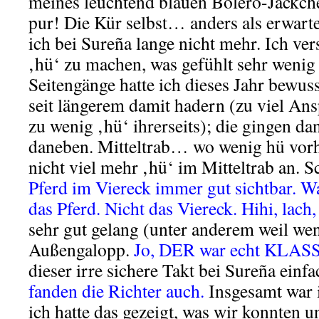
meines leuchtend blauen Bolero-Jäckch
pur! Die Kür selbst… anders als erwarte
ich bei Sureña lange nicht mehr. Ich v
‚hü‘ zu machen, was gefühlt sehr wenig
Seitengänge hatte ich dieses Jahr bewuss
seit längerem damit hadern (zu viel An
zu wenig ‚hü‘ ihrerseits); die gingen d
daneben. Mitteltrab… wo wenig hü vor
nicht viel mehr ‚hü‘ im Mitteltrab an. S
Pferd im Viereck immer gut sichtbar. Wa
das Pferd. Nicht das Viereck. Hihi, lac
sehr gut gelang (unter anderem weil wen
Außengalopp.
Jo, DER war echt KLAS
dieser irre sichere Takt bei Sureña einf
fanden die Richter auch.
Insgesamt war 
ich hatte das gezeigt, was wir konnten u