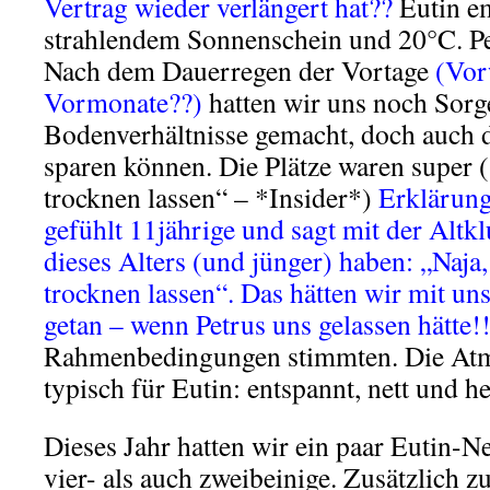
Vertrag wieder verlängert hat??
Eutin e
strahlendem Sonnenschein und 20°C. Pe
Nach dem Dauerregen der Vortage
(Vor
Vormonate??)
hatten wir uns noch Sor
Bodenverhältnisse gemacht, doch auch d
sparen können. Die Plätze waren super (
trocknen lassen“ – *Insider*)
Erklärung 
gefühlt 11jährige und sagt mit der Altkl
dieses Alters (und jünger) haben: „Naja,
trocknen lassen“. Das hätten wir mit un
getan – wenn Petrus uns gelassen hätte
Rahmenbedingungen stimmten. Die Atm
typisch für Eutin: entspannt, nett und he
Dieses Jahr hatten wir ein paar Eutin-N
vier- als auch zweibeinige. Zusätzlich z