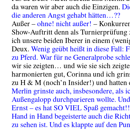
da waren wir aber auch die Einzigen.
Di
die anderen Angst gehabt hätten…??
Außer
–
ohne! nicht außer!
–
Konkurrenz
Show-Auftritt denn als Turnierprüfung
ich unsere beiden Iberer in einem (weni
Deux.
Wenig geübt heißt in diese Fall: 
zu Pferd. War für ne Generalprobe schl
wir sie zeigten… und wie sie sich zeigt
harmonierten gut, Corinna und ich gri
zu H & M (noch’n Insider!) und hatten 
Merlin grinste auch, insbesondere, als 
Außengalopp durchparieren wollte. Und 
Ernst – es hat SO VIEL Spaß gemacht!
Hand in Hand begeisterte auch die Rich
zu sehen ist. Und es klappte auf den Pun