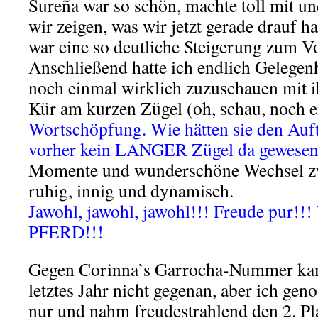
Sureña war so schön, machte toll mit u
wir zeigen, was wir jetzt gerade drauf h
war eine so deutliche Steigerung zum Vo
Anschließend hatte ich endlich Gelegen
noch einmal wirklich zuzuschauen mit i
Kür am kurzen Zügel (oh, schau, noch e
Wortschöpfung. Wie hätten sie den Auftr
vorher kein LANGER Zügel da gewesen
Momente und wunderschöne Wechsel zw
ruhig, innig und dynamisch.
Jawohl, jawohl, jawohl!!! Freude pur
PFERD!!!
Gegen Corinna’s Garrocha-Nummer ka
letztes Jahr nicht gegenan, aber ich gen
nur und nahm freudestrahlend den 2. Pl