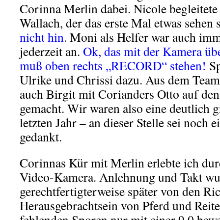
Corinna Merlin dabei. Nicole begleitete
Wallach, der das erste Mal etwas sehen s
nicht hin
.
Moni als Helfer war auch imm
jederzeit an.
Ok, das mit der Kamera üb
muß oben rechts „RECORD“ stehen!
Sp
Ulrike und Chrissi dazu. Aus dem Team 
auch Birgit mit Corianders Otto auf de
gemacht. Wir waren also eine deutlich 
letzten Jahr – an dieser Stelle sei noch
gedankt.
Corinnas Kür mit Merlin erlebte ich dur
Video-Kamera. Anlehnung und Takt w
gerechtfertigterweise später von den Ri
Herausgebrachtsein von Pferd und Reit
fehlenden Sporen nur mit einer 9,0 bew