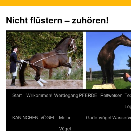
Nicht flüstern – zuhören!
Zum
Start
Willkommen!
Werdegang
PFERDE
Reitweisen
Te
Inhalt
Lé
springen
KANINCHEN
VÖGEL
Meine
Gartenvögel
Wasserv
Vögel