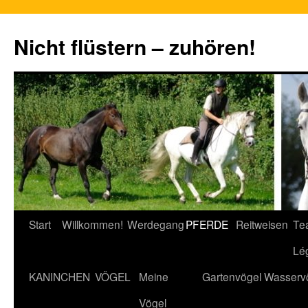
Nicht flüstern – zuhören!
Zum
Start
Willkommen!
Werdegang
PFERDE
Reitweisen
Te
Inhalt
Lé
springen
KANINCHEN
VÖGEL
Meine
Gartenvögel
Wasserv
Vögel